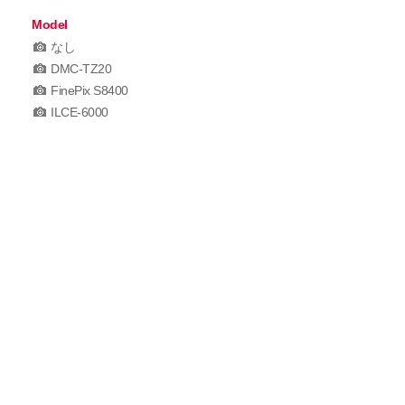
Model
なし
DMC-TZ20
FinePix S8400
ILCE-6000