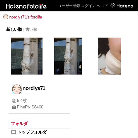
ユーザー登録
ログイン
ヘルプ
nordlys71's fotolife
新しい順
|
古い順
nordlys71
52 枚
FinePix S8400
フォルダ
トップフォルダ