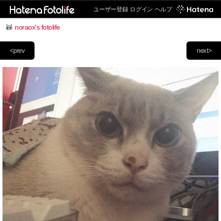
ユーザー登録
ログイン
ヘルプ
noraox's fotolife
<prev
next>