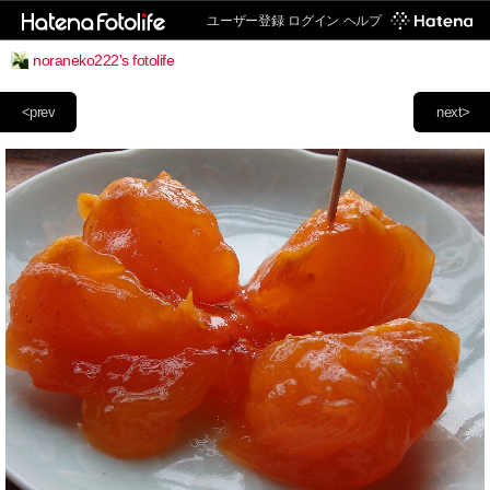
ユーザー登録
ログイン
ヘルプ
noraneko222's fotolife
<prev
next>