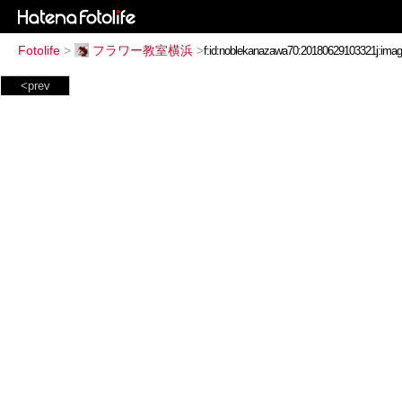
Fotolife
>
フラワー教室横浜
>
<prev