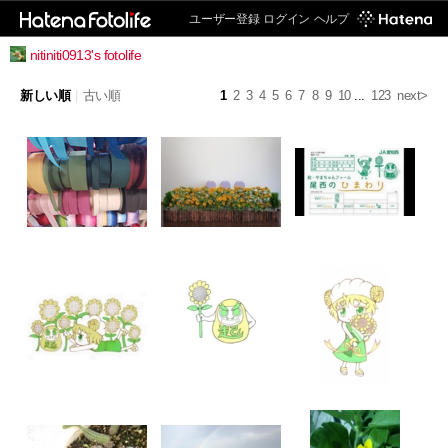
ユーザー登録
ログイン
ヘルプ
nitiniti0913's fotolife
新しい順
|
古い順
1
2
3
4
5
6
7
8
9
10
...
123
next>