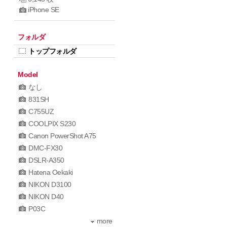
iPhone SE
フォルダ
トップフォルダ
Model
なし
831SH
C755UZ
COOLPIX S230
Canon PowerShot A75
DMC-FX30
DSLR-A350
Hatena Oekaki
NIKON D3100
NIKON D40
P03C
more