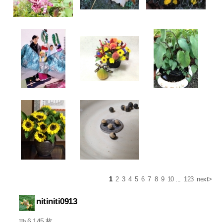
1
2
3
4
5
6
7
8
9
10
...
123
next>
nitiniti0913
6,145 枚