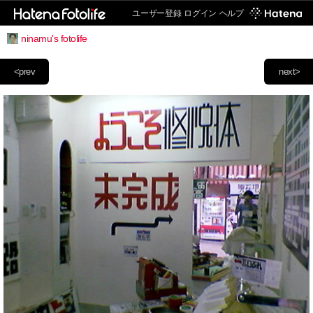
ユーザー登録
ログイン
ヘルプ
ninamu's fotolife
<prev
next>