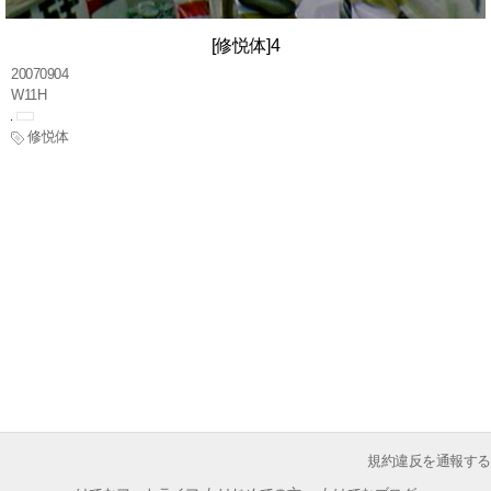
[修悦体]4
20070904
W11H
修悦体
規約違反を通報する