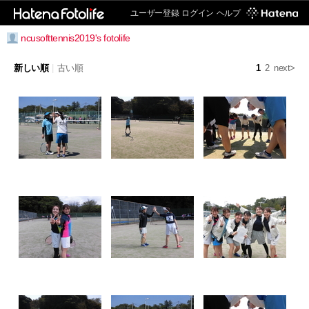
ユーザー登録
ログイン
ヘルプ
ncusofttennis2019's fotolife
新しい順
|
古い順
1
2
next>