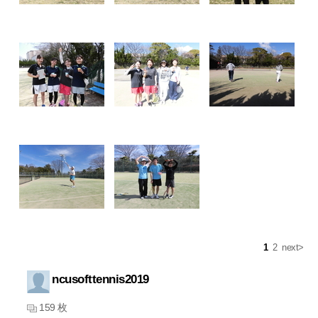
1
2
next>
ncusofttennis2019
159 枚