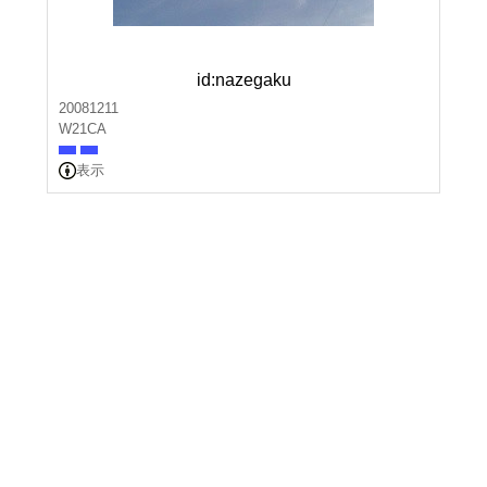
id:nazegaku
20081211
W21CA
表示