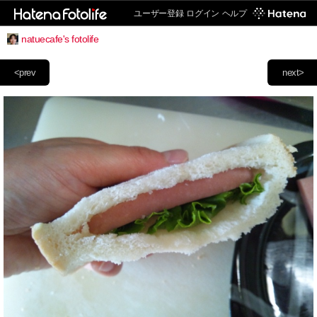
ユーザー登録
ログイン
ヘルプ
natuecafe's fotolife
<prev
next>