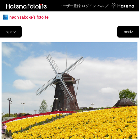
ユーザー登録
ログイン
ヘルプ
naohisaboke's fotolife
<prev
next>