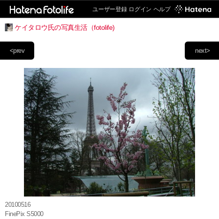
ユーザー登録
ログイン
ヘルプ
ケイタロウ氏の写真生活（fotolife)
<prev
next>
20100516
FinePix S5000