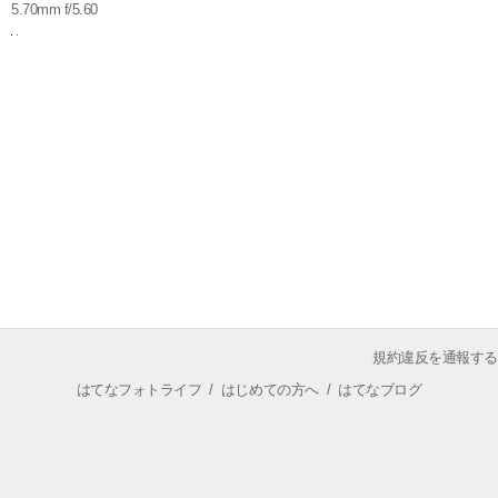
5.70mm f/5.60
規約違反を通報する
はてなフォトライフ
/
はじめての方へ
/
はてなブログ