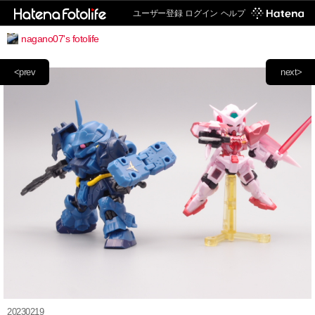
ユーザー登録
ログイン
ヘルプ
nagano07's fotolife
<prev
next>
20230219