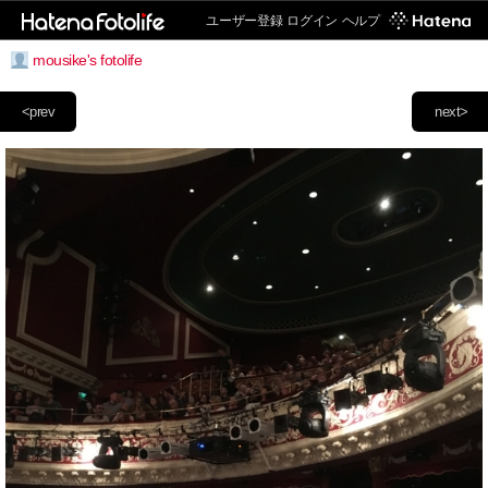
ユーザー登録
ログイン
ヘルプ
mousike's fotolife
<prev
next>