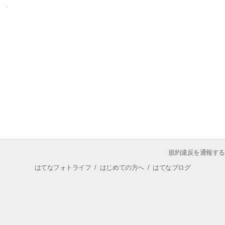
規約違反を通報する
はてなフォトライフ
/
はじめての方へ
/
はてなブログ