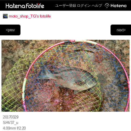
ユーザー登録
ログイン
ヘルプ
moto_shop_TG's fotolife
<prev
next>
20170329
SHV37_u
4.00mm f/2.20