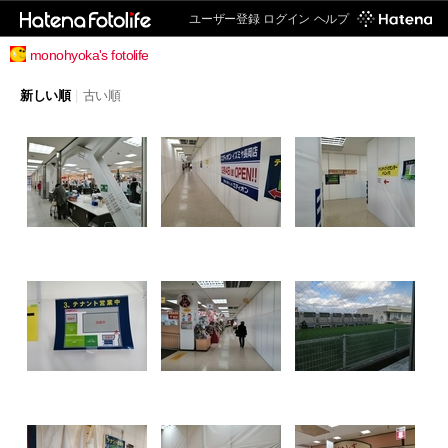
ユーザー登録
ログイン
ヘルプ
monohyoka's fotolife
新しい順
|
古い順