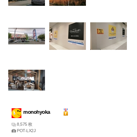
monohyoka
8,575 枚
POT-LX2J