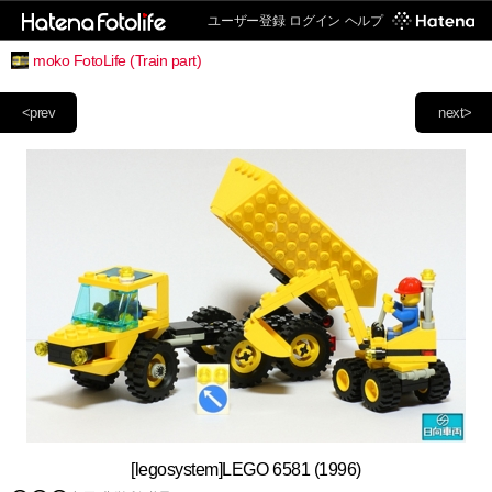
ユーザー登録
ログイン
ヘルプ
moko FotoLife (Train part)
<prev
next>
[legosystem]LEGO 6581 (1996)