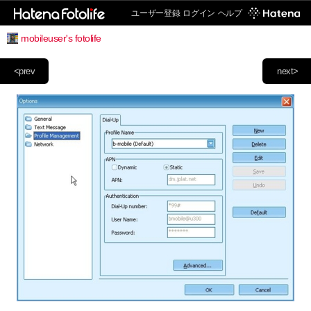
ユーザー登録
ログイン
ヘルプ
mobileuser's fotolife
<prev
next>