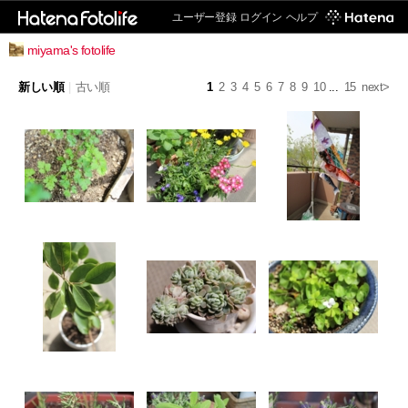
ユーザー登録
ログイン
ヘルプ
miyama's fotolife
新しい順
|
古い順
1
2
3
4
5
6
7
8
9
10
...
15
next>