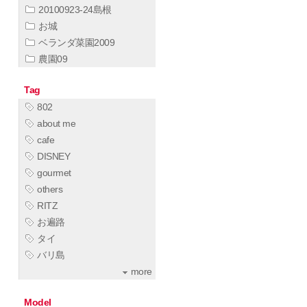
20100923-24島根
お城
ベランダ菜園2009
農園09
Tag
802
about me
cafe
DISNEY
gourmet
others
RITZ
お遍路
タイ
バリ島
more
Model