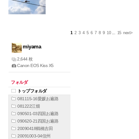
1
2
3
4
5
6
7
8
9
10
...
15
next>
miyama
2,644 枚
Canon EOS Kiss X5
フォルダ
トップフォルダ
081115-16愛媛お遍路
081222江畑
090501-03四国お遍路
090620-21四国お遍路
20090418鶴橋吉田
20091003-04信州