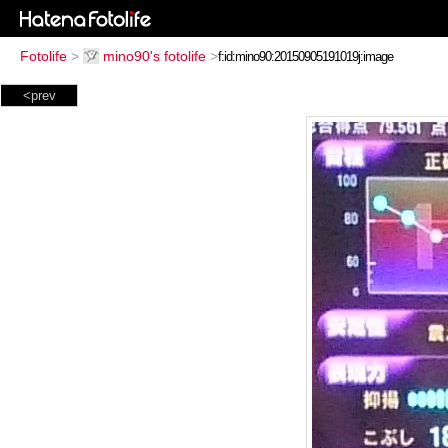
Fotolife
>
mino90's fotolife
>
<prev