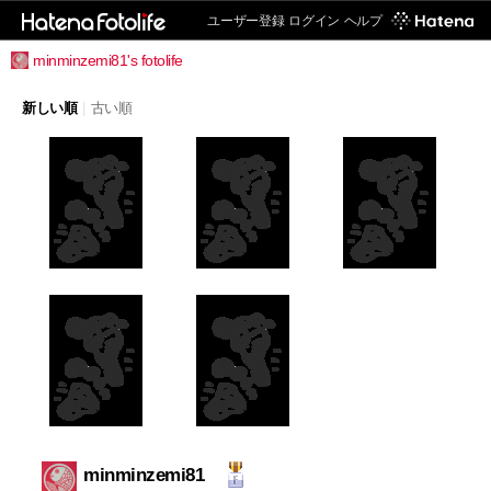
ユーザー登録
ログイン
ヘルプ
minminzemi81's fotolife
新しい順
|
古い順
minminzemi81