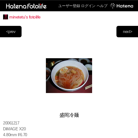
ユーザー登録
ログイン
ヘルプ
minetetu's fotolife
<prev
next>
盛岡冷麺
20061217
DiMAGE X20
4.80mm f/6.70