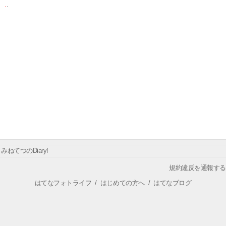
みねてつのDiary!
規約違反を通報する
はてなフォトライフ
/
はじめての方へ
/
はてなブログ