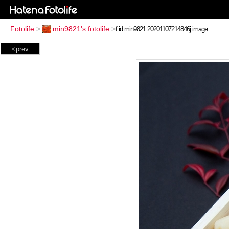
Fotolife
>
min9821's fotolife
>
<prev