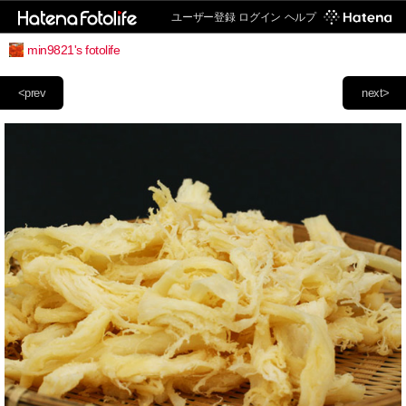
ユーザー登録
ログイン
ヘルプ
min9821's fotolife
<prev
next>