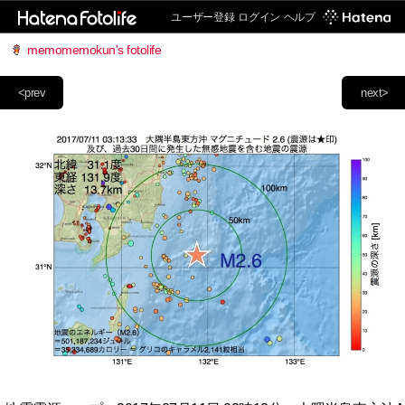
ユーザー登録
ログイン
ヘルプ
memomemokun's fotolife
<prev
next>