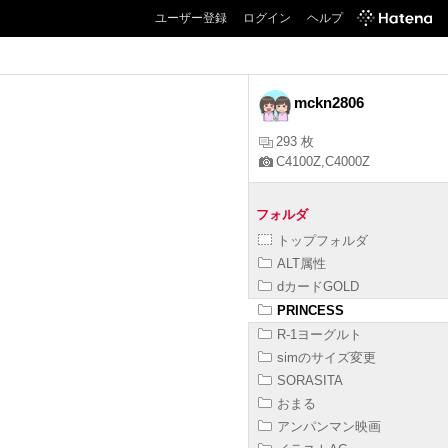
ユーザー登録
ログイン
ヘルプ
mckn2806
293 枚
C4100Z,C4000Z
フォルダ
トップフォルダ
ALT属性
dカードGOLD
PRINCESS
R-1ヨーグルト
simのサイズ変更
SORASITA
おまる
アンパンマン映画