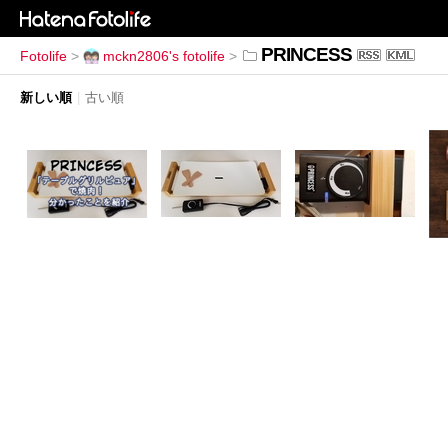
PRINCESS
Fotolife
>
mckn2806's fotolife
>
新しい順
|
古い順