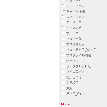
イラストAC
エネファーム
キャスト機能
スマイルビスコ
ターリーズ
ビオスの丘
ブルース
ブログ全体
ブログ見た目
ブログ見た目_WhatF
プロファイル関連
ボーネルンド
ポータブルテレビ
マイ大阪ガス
寝かしつけ
文章校正
沖縄
見た目_Color
Model