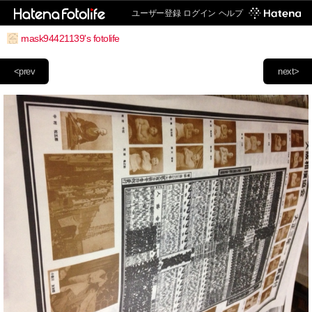
ユーザー登録
ログイン
ヘルプ
mask94421139's fotolife
<prev
next>