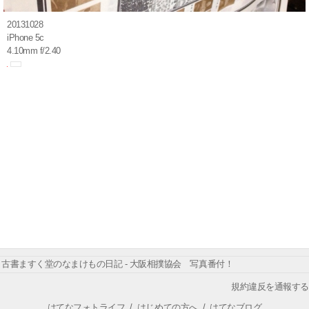
20131028
iPhone 5c
4.10mm f/2.40
古書ますく堂のなまけもの日記 - 大阪相撲協会 写真番付！
規約違反を通報する
はてなフォトライフ
/
はじめての方へ
/
はてなブログ