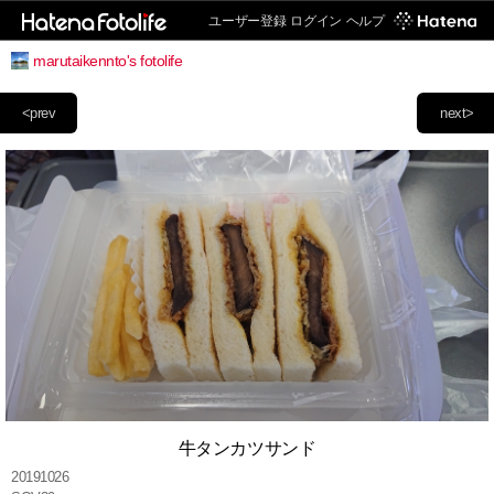
ユーザー登録
ログイン
ヘルプ
marutaikennto's fotolife
<prev
next>
牛タンカツサンド
20191026