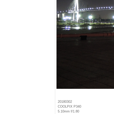
20180302
COOLPIX P340
5.10mm f/1.80