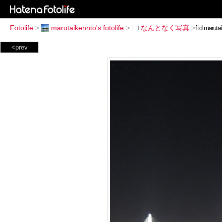
Fotolife
>
marutaikennto's fotolife
>
なんとなく写真
>
<prev