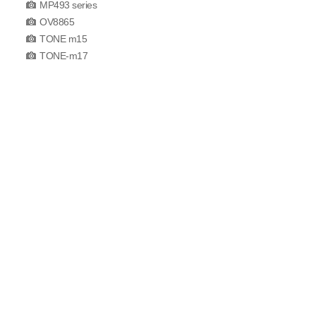
MP493 series
OV8865
TONE m15
TONE-m17