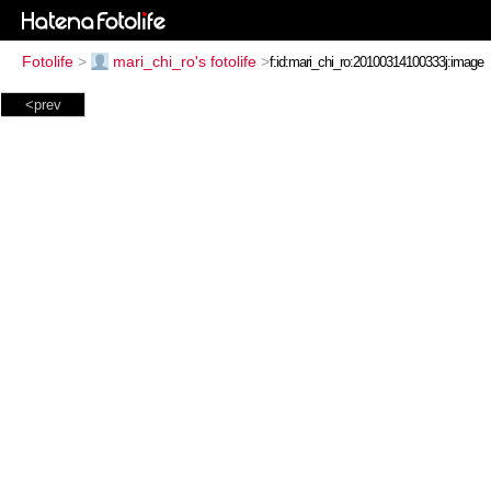
Fotolife
>
mari_chi_ro's fotolife
>
<prev