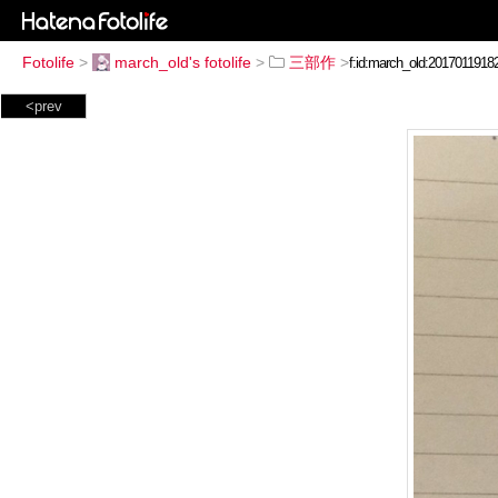
Fotolife
>
march_old's fotolife
>
三部作
>
<prev