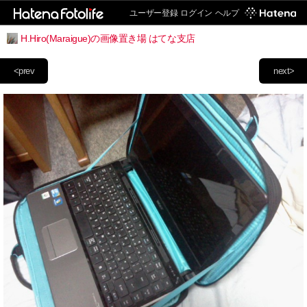
ユーザー登録
ログイン
ヘルプ
H.Hiro(Maraigue)の画像置き場 はてな支店
<prev
next>