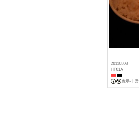
20110808
HT01A
表示-非