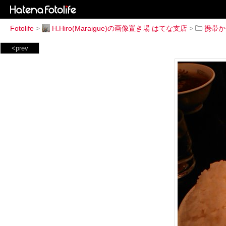
Fotolife
>
H.Hiro(Maraigue)の画像置き場 はてな支店
>
携帯か
<prev