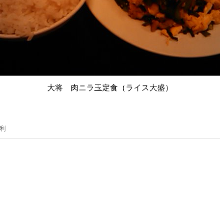
大将 肉ニラ玉定食（ライス大盛）
営利