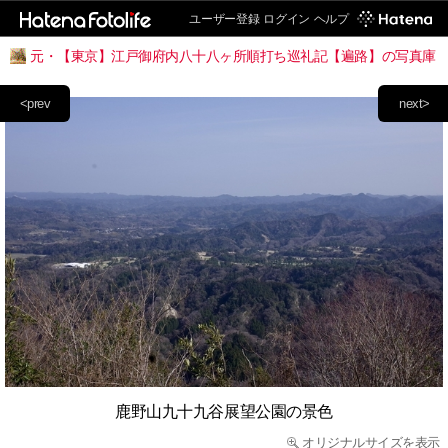
ユーザー登録
ログイン
ヘルプ
元・【東京】江戸御府内八十八ヶ所順打ち巡礼記【遍路】の写真庫
<prev
next>
鹿野山九十九谷展望公園の景色
オリジナルサイズを表示