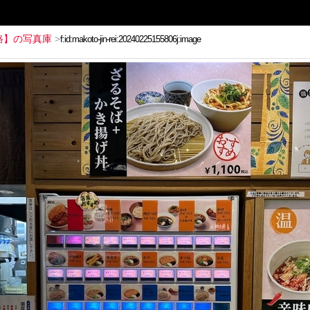
路】の写真庫
>