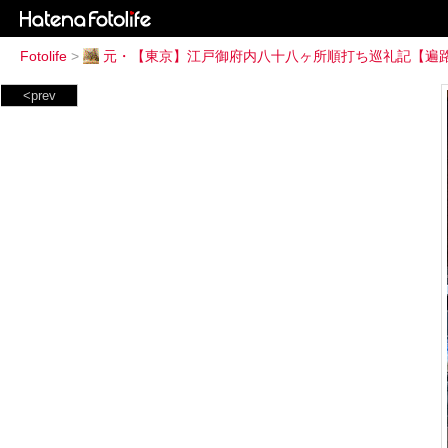
Fotolife
>
元・【東京】江戸御府内八十八ヶ所順打ち巡礼記【遍
<prev