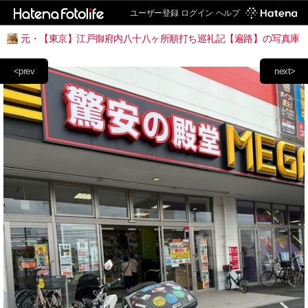
ユーザー登録
ログイン
ヘルプ
元・【東京】江戸御府内八十八ヶ所順打ち巡礼記【遍路】の写真庫
<prev
next>