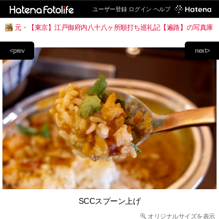
ユーザー登録
ログイン
ヘルプ
元・【東京】江戸御府内八十八ヶ所順打ち巡礼記【遍路】の写真庫
<prev
next>
SCCスプーン上げ
オリジナルサイズを表示