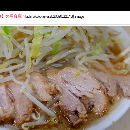
路】の写真庫
>