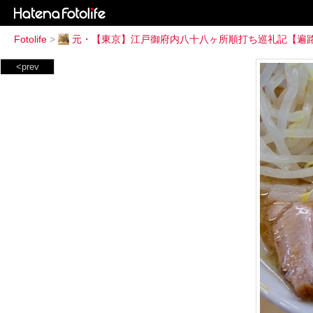
Fotolife
>
元・【東京】江戸御府内八十八ヶ所順打ち巡礼記【遍
<prev