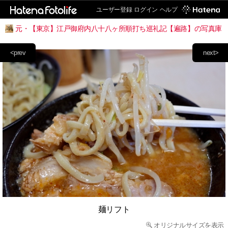
ユーザー登録
ログイン
ヘルプ
元・【東京】江戸御府内八十八ヶ所順打ち巡礼記【遍路】の写真庫
<prev
next>
麺リフト
オリジナルサイズを表示