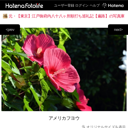
ユーザー登録
ログイン
ヘルプ
元・【東京】江戸御府内八十八ヶ所順打ち巡礼記【遍路】の写真庫
<prev
next>
アメリカフヨウ
オリジナルサイズを表示