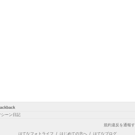
rackback
マシーン日記
規約違反を通報す
はてなフォトライフ
/
はじめての方へ
/
はてなブログ