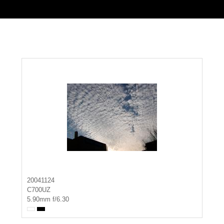
20041124
C700UZ
5.90mm f/6.30