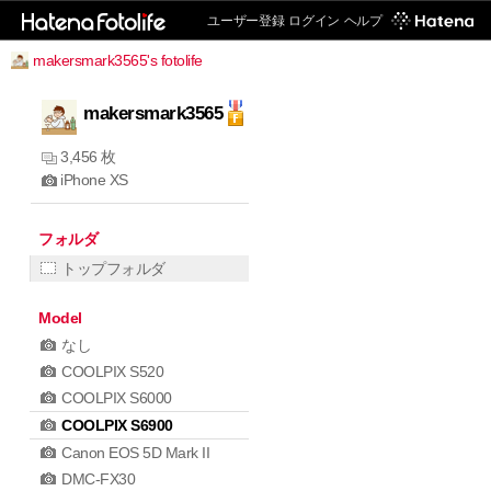
ユーザー登録
ログイン
ヘルプ
makersmark3565's fotolife
makersmark3565
3,456 枚
iPhone XS
フォルダ
トップフォルダ
Model
なし
COOLPIX S520
COOLPIX S6000
COOLPIX S6900
Canon EOS 5D Mark II
DMC-FX30