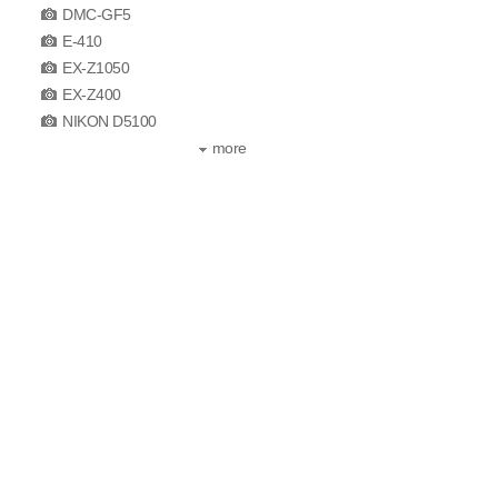
DMC-GF5
E-410
EX-Z1050
EX-Z400
NIKON D5100
more