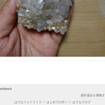
rackback
規約違反を通報す
はてなフォトライフ
/
はじめての方へ
/
はてなブログ