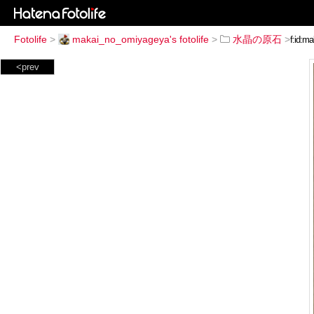
Fotolife
>
makai_no_omiyageya's fotolife
>
水晶の原石
>
<prev