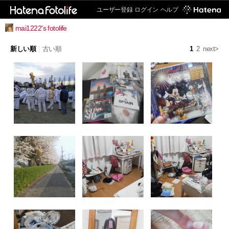
ユーザー登録
ログイン
ヘルプ
mai1222's fotolife
新しい順
|
古い順
1
2
next>