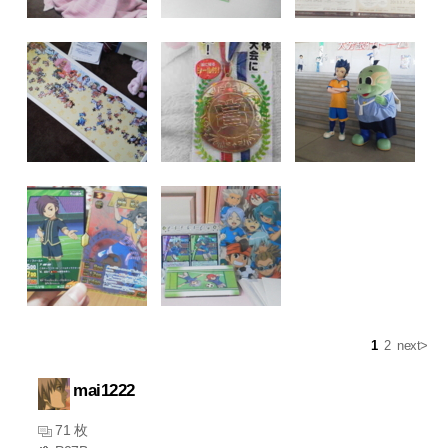
1
2
next>
mai1222
71 枚