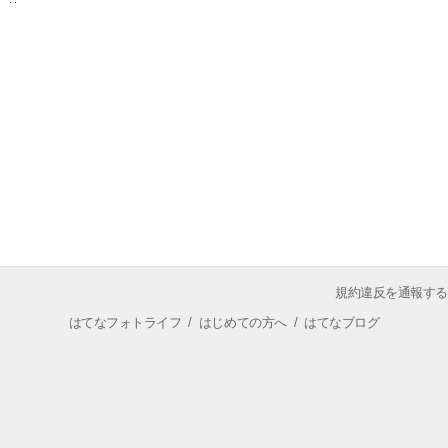
規約違反を通報する
はてなフォトライフ
/
はじめての方へ
/
はてなブログ