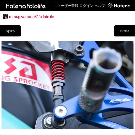
ユーザー登録
ログイン
ヘルプ
m-sugiyama-s61's fotolife
<prev
next>