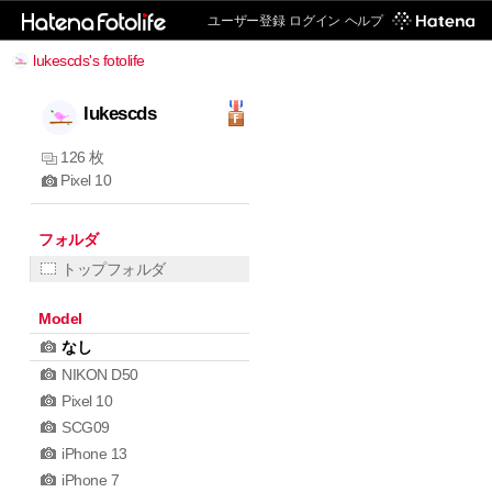
ユーザー登録
ログイン
ヘルプ
lukescds's fotolife
lukescds
126 枚
Pixel 10
フォルダ
トップフォルダ
Model
なし
NIKON D50
Pixel 10
SCG09
iPhone 13
iPhone 7