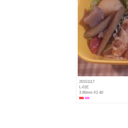
20151117
L-01E
3.80mm f/2.40