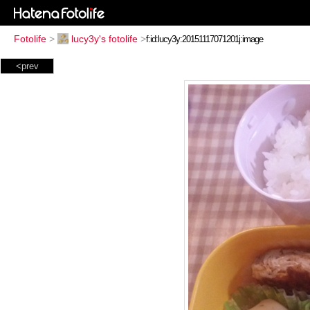
Fotolife
>
lucy3y's fotolife
>
<prev