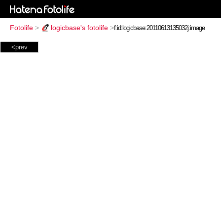
Fotolife
>
logicbase's fotolife
>
<prev