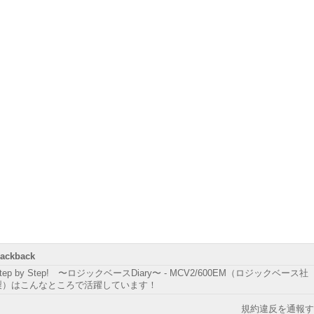
rackback
tep by Step! 〜ロジックベースDiary〜 - MCV2/600EM（ロジックベース社
製）はこんなところで活躍しています！
規約違反を通報す