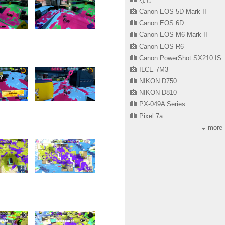
Canon EOS 5D Mark II
Canon EOS 6D
Canon EOS M6 Mark II
Canon EOS R6
Canon PowerShot SX210 IS
ILCE-7M3
NIKON D750
NIKON D810
PX-049A Series
Pixel 7a
more