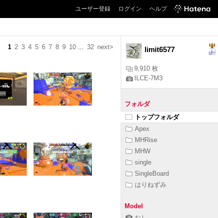
ユーザー登録
ログイン
ヘルプ
1
2
3
4
5
6
7
8
9
10
...
32
next>
limit6577
9,910 枚
ILCE-7M3
フォルダ
トップフォルダ
Apex
MHRise
MHW
single
SingleBoard
はりねずみ
Model
なし