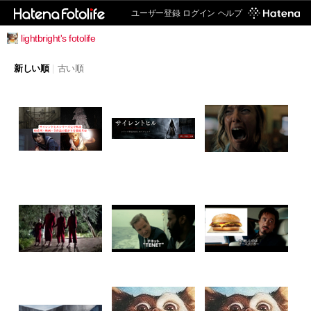
ユーザー登録
ログイン
ヘルプ
lightbright's fotolife
新しい順
|
古い順